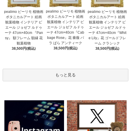
pealimo ピーリモ 植物画
pealimo ピーリモ 植物画
pealimo ピーリモ 植物画
ボタニカルアート 絵画
ボタニカルアート 絵画
ボタニカルアート 絵画
観葉植物 インテリア ピ
観葉植物 インテリア ピ
観葉植物 インテリア ピ
エール ジョゼフ ルドゥ
エール ジョゼフ ルドゥ
エール ジョゼフ ルドゥ
ーテ 47cm×40cm『Cab
ーテ 47cm×40cm 『Pan
ーテ 47cm×40cm『Whit
bage Rose』花 薔薇 バ
sy』 額フレーム 額縁 花
e Lily』花 ゴールドフレ
ラ ばら アンティーク
観葉植物
ーム クラシック
38,500円(税込)
38,500円(税込)
38,500円(税込)
もっと見る