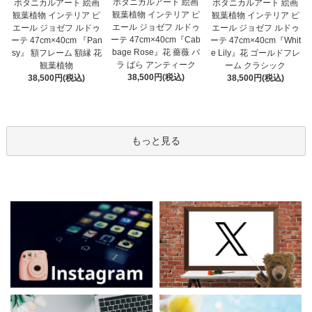
ボタニカルアート 絵画
ボタニカルアート 絵画
ボタニカルアート 絵画
観葉植物 インテリア ピ
観葉植物 インテリア ピ
観葉植物 インテリア ピ
エール ジョゼフ ルドゥ
エール ジョゼフ ルドゥ
エール ジョゼフ ルドゥ
ーテ 47cm×40cm『Cab
ーテ 47cm×40cm 『Pan
ーテ 47cm×40cm『Whit
bage Rose』花 薔薇 バ
sy』 額フレーム 額縁 花
e Lily』花 ゴールドフレ
ラ ばら アンティーク
観葉植物
ーム クラシック
38,500円(税込)
38,500円(税込)
38,500円(税込)
もっと見る