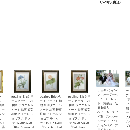
3,520円(税込)
ウェディングベ
ウ
ア オーダーベ
ア
ピーリ
pealimo Erisシリ
pealimo Erisシリ
pealimo Erisシリ
ア ペアセッ
ボタニ
ーズ ピーリモ 植
ーズ ピーリモ 植
ーズ ピーリモ 植
ト 完成品 足
ア
絵画
物画 ボタニカル
物画 ボタニカル
物画 ボタニカル
底刺繍入り モ
製
ンテ
アート 絵画 観葉
アート 絵画 観葉
アート 絵画 観葉
ヘア ガラスア
デ
ル ジ
植物 ピエール ジ
植物 ピエール ジ
植物 ピエール ジ
イ製 スペシャ
入
ゥー
ョゼフ ルドゥー
ョゼフ ルドゥー
ョゼフ ルドゥー
ルテディ ウエ
ム
0cm
テ 42cm×31cm
テ 42cm××31cm
テ 42cm×31cm
ルカムベア ブ
ダ
y』花
『Blue African Lil
『Pink Snowbal
『Pale Rose』
ライダルベア