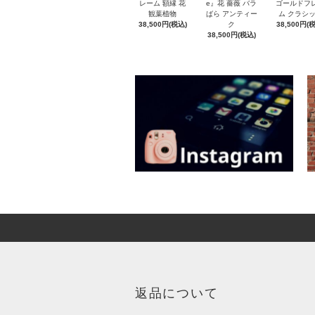
レーム 額縁 花
e』花 薔薇 バラ
ゴールドフ
観葉植物
ばら アンティー
ム クラシ
38,500円(税込)
ク
38,500円(
38,500円(税込)
返品について