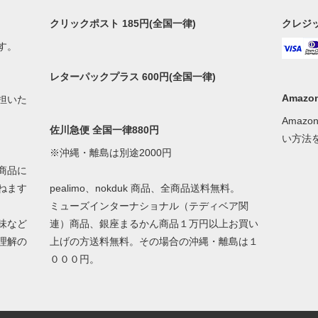
クリックポスト 185円(全国一律)
クレジ
す。
レターパックプラス 600円(全国一律)
Amazon
担いた
Amaz
佐川急便 全国一律880円
い方法
※沖縄・離島は別途2000円
商品に
ねます
pealimo、nokduk 商品、全商品送料無料。
ミューズインターナショナル（テディベア関
味など
連）商品、銀座まるかん商品１万円以上お買い
理解の
上げの方送料無料。その場合の沖縄・離島は１
０００円。