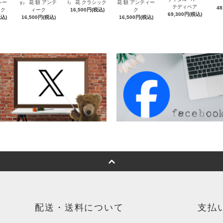
レー
y』 花 額 アンテ
l』 花 クラシック
花 額 アンティー
テディベア
48
ック
ィーク
16,500円(税込)
ク
69,300円(税込)
税込)
16,500円(税込)
16,500円(税込)
配送・送料について
支払