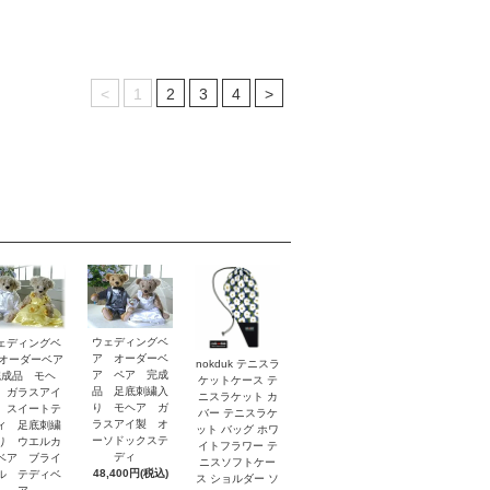
<
1
2
3
4
>
ウェディングベ
ェディングベ
ア オーダーベ
 オーダーベア
nokduk テニスラ
ア ペア 完成
完成品 モヘ
ケットケース テ
品 足底刺繍入
 ガラスアイ
ニスラケット カ
り モヘア ガ
 スイートテ
バー テニスラケ
ラスアイ製 オ
ィ 足底刺繍
ット バッグ ホワ
ーソドックステ
り ウエルカ
イトフラワー テ
ディ
ベア ブライ
ニスソフトケー
48,400円(税込)
ル テディベ
ス ショルダー ソ