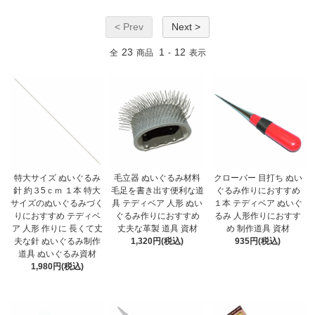
< Prev
Next >
23
1
12
全
商品
-
表示
特大サイズ ぬいぐるみ
毛立器 ぬいぐるみ材料
クローバー 目打ち ぬい
針 約３5ｃｍ １本 特大
毛足を書き出す便利な道
ぐるみ作りにおすすめ
サイズのぬいぐるみづく
具 テディベア 人形 ぬい
１本 テディベア ぬいぐ
りにおすすめ テディベ
ぐるみ作りにおすすめ
るみ 人形作りにおすす
ア 人形 作りに 長くて丈
丈夫な革製 道具 資材
め 制作道具 資材
夫な針 ぬいぐるみ制作
1,320円(税込)
935円(税込)
道具 ぬいぐるみ資材
1,980円(税込)