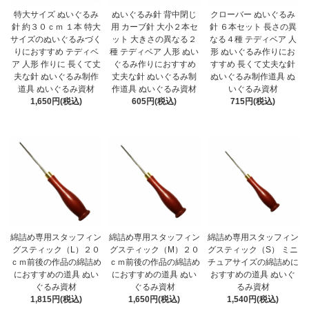
特大サイズ ぬいぐるみ
ぬいぐるみ針 背中閉じ
クローバー ぬいぐるみ
針 約３０ｃｍ １本 特大
用 カーブ針 大小２本セ
針 ６本セット 長さの異
サイズのぬいぐるみづく
ット 大きさの異なる２
なる４種 テディベア 人
りにおすすめ テディベ
種 テディベア 人形 ぬい
形 ぬいぐるみ作りにお
ア 人形 作りに 長くて丈
ぐるみ作りにおすすめ
すすめ 長くて丈夫な針
夫な針 ぬいぐるみ制作
丈夫な針 ぬいぐるみ制
ぬいぐるみ制作道具 ぬ
道具 ぬいぐるみ資材
作道具 ぬいぐるみ資材
いぐるみ資材
1,650円(税込)
605円(税込)
715円(税込)
綿詰め専用スタッフィン
綿詰め専用スタッフィン
綿詰め専用スタッフィン
グスティック（L）２０
グスティック（M）２０
グスティック（S） ミニ
ｃｍ前後の作品の綿詰め
ｃｍ前後の作品の綿詰め
チュアサイズの綿詰めに
におすすめの道具 ぬい
におすすめの道具 ぬい
おすすめの道具 ぬいぐ
ぐるみ資材
ぐるみ資材
るみ資材
1,815円(税込)
1,650円(税込)
1,540円(税込)