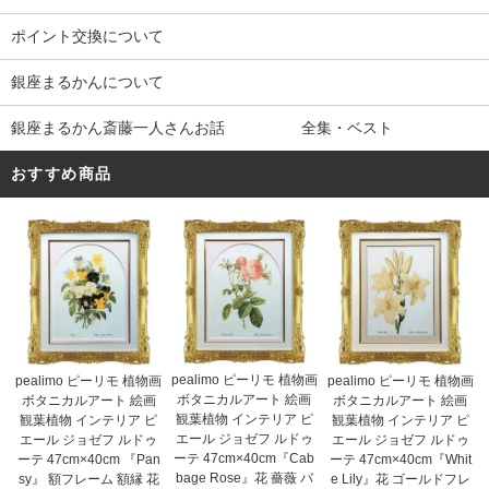
ポイント交換について
銀座まるかんについて
銀座まるかん斎藤一人さんお話 全集・ベスト
おすすめ商品
pealimo ピーリモ 植物画
pealimo ピーリモ 植物画
pealimo ピーリモ 植物画
ボタニカルアート 絵画
ボタニカルアート 絵画
ボタニカルアート 絵画
観葉植物 インテリア ピ
観葉植物 インテリア ピ
観葉植物 インテリア ピ
エール ジョゼフ ルドゥ
エール ジョゼフ ルドゥ
エール ジョゼフ ルドゥ
ーテ 47cm×40cm『Cab
ーテ 47cm×40cm 『Pan
ーテ 47cm×40cm『Whit
bage Rose』花 薔薇 バ
sy』 額フレーム 額縁 花
e Lily』花 ゴールドフレ