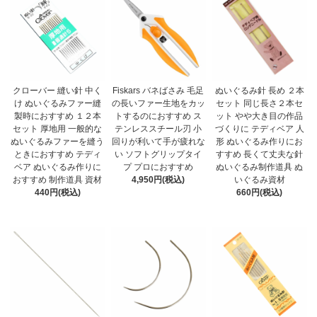
クローバー 縫い針 中く
Fiskars バネばさみ 毛足
ぬいぐるみ針 長め ２本
け ぬいぐるみファー縫
の長いファー生地をカッ
セット 同じ長さ２本セ
製時におすすめ １２本
トするのにおすすめ ス
ット やや大き目の作品
セット 厚地用 一般的な
テンレススチール刃 小
づくりに テディベア 人
ぬいぐるみファーを縫う
回りが利いて手が疲れな
形 ぬいぐるみ作りにお
ときにおすすめ テディ
い ソフトグリップタイ
すすめ 長くて丈夫な針
ベア ぬいぐるみ作りに
プ プロにおすすめ
ぬいぐるみ制作道具 ぬ
おすすめ 制作道具 資材
4,950円(税込)
いぐるみ資材
440円(税込)
660円(税込)