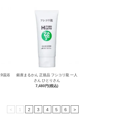
19温浴
銀座まるかん 正規品 フシコリ龍 一人
さん ひとりさん
7,480円(税込)
<
1
2
3
4
5
6
>