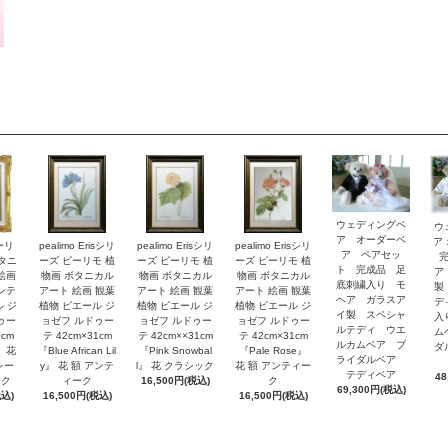
ウェディングベ
ウ
ア オーダーベ
ア
ピーリ
pealimo Erisシリ
pealimo Erisシリ
pealimo Erisシリ
ア ペアセッ
ボタニ
ーズ ピーリモ 植
ーズ ピーリモ 植
ーズ ピーリモ 植
ト 完成品 足
ア
絵画
物画 ボタニカル
物画 ボタニカル
物画 ボタニカル
底刺繍入り モ
製
ンテ
アート 絵画 観葉
アート 絵画 観葉
アート 絵画 観葉
ヘア ガラスア
デ
ル ジ
植物 ピエール ジ
植物 ピエール ジ
植物 ピエール ジ
イ製 スペシャ
入
ゥー
ョゼフ ルドゥー
ョゼフ ルドゥー
ョゼフ ルドゥー
ルテディ ウエ
ム
0cm
テ 42cm×31cm
テ 42cm××31cm
テ 42cm×31cm
ルカムベア ブ
ダ
y』花
『Blue African Lil
『Pink Snowbal
『Pale Rose』
ライダルベア
レー
y』 花 額 アンテ
l』 花 クラシック
花 額 アンティー
テディベア
48
ック
ィーク
16,500円(税込)
ク
69,300円(税込)
税込)
16,500円(税込)
16,500円(税込)