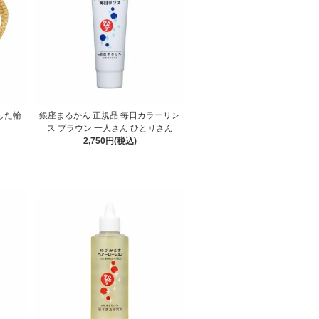
した輪
銀座まるかん 正規品 毎日カラーリン
ス ブラウン 一人さん ひとりさん
2,750円(税込)