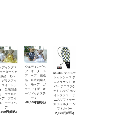
ウェディングベ
ェディングベ
ア オーダーベ
 オーダーベア
nokduk テニスラ
ア ペア 完成
完成品 モヘ
ケットケース テ
品 足底刺繍入
 ガラスアイ
ニスラケット カ
り モヘア ガ
 スイートテ
バー テニスラケ
ラスアイ製 オ
ィ 足底刺繍
ット バッグ ホワ
ーソドックステ
り ウエルカ
イトフラワー テ
ディ
ベア ブライ
ニスソフトケー
48,400円(税込)
ル テディベ
ス ショルダー ソ
ア
フトカバー
,400円(税込)
2,970円(税込)