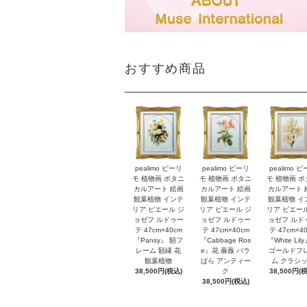
おすすめ商品
pealimo ピーリ
pealimo ピーリ
pealimo 
モ 植物画 ボタニ
モ 植物画 ボタニ
モ 植物画 
カルアート 絵画
カルアート 絵画
カルアート 
観葉植物 インテ
観葉植物 インテ
観葉植物 イ
リア ピエール ジ
リア ピエール ジ
リア ピエー
ョゼフ ルドゥー
ョゼフ ルドゥー
ョゼフ ルド
テ 47cm×40cm
テ 47cm×40cm
テ 47cm×4
『Pansy』 額フ
『Cabbage Ros
『White Lil
レーム 額縁 花
e』花 薔薇 バラ
ゴールドフ
観葉植物
ばら アンティー
ム クラシ
38,500円(税込)
ク
38,500円(
38,500円(税込)