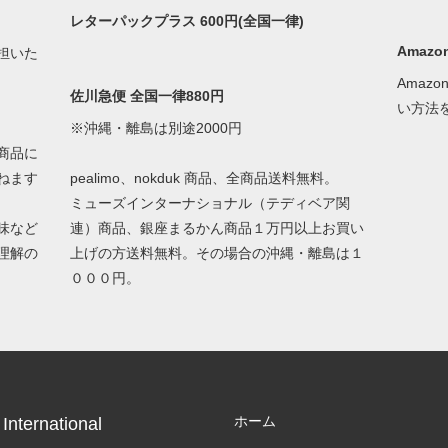
レターパックプラス 600円(全国一律)
Amazon
担いた
Amaz
佐川急便 全国一律880円
い方法
※沖縄・離島は別途2000円
商品に
ねます
pealimo、nokduk 商品、全商品送料無料。
ミューズインターナショナル（テディベア関
味など
連）商品、銀座まるかん商品１万円以上お買い
理解の
上げの方送料無料。その場合の沖縄・離島は１
０００円。
ホーム
International