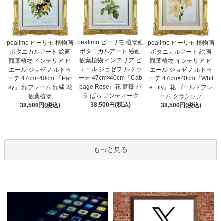
pealimo ピーリモ 植物画
pealimo ピーリモ 植物画
pealimo ピーリモ 植物画
ボタニカルアート 絵画
ボタニカルアート 絵画
ボタニカルアート 絵画
観葉植物 インテリア ピ
観葉植物 インテリア ピ
観葉植物 インテリア ピ
エール ジョゼフ ルドゥ
エール ジョゼフ ルドゥ
エール ジョゼフ ルドゥ
ーテ 47cm×40cm『Cab
ーテ 47cm×40cm 『Pan
ーテ 47cm×40cm『Whit
bage Rose』花 薔薇 バ
sy』 額フレーム 額縁 花
e Lily』花 ゴールドフレ
ラ ばら アンティーク
観葉植物
ーム クラシック
38,500円(税込)
38,500円(税込)
38,500円(税込)
もっと見る