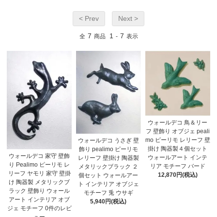
< Prev
Next >
7
1
7
全
商品
-
表示
ウォールデコ 鳥＆リー
フ 壁飾り オブジェ peali
mo ピーリモ レリーフ 壁
ウォールデコ うさぎ 壁
掛け 陶器製４個セット
飾り pealimo ピーリモ
ウォールデコ 家守 壁飾
ウォールアート インテ
レリーフ 壁掛け 陶器製
り Pealimo ピーリモ レ
リア モチーフ バード
メタリックブラック ２
リーフ ヤモリ 家守 壁掛
12,870円(税込)
個セット ウォールアー
け 陶器製 メタリックブ
ト インテリア オブジェ
ラック 壁飾り ウォール
モチーフ 兎 ウサギ
アート インテリア オブ
5,940円(税込)
ジェ モチーフ 0件のレビ