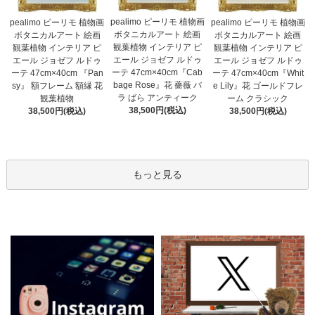
pealimo ピーリモ 植物画
pealimo ピーリモ 植物画
pealimo ピーリモ 植物画
ボタニカルアート 絵画
ボタニカルアート 絵画
ボタニカルアート 絵画
観葉植物 インテリア ピ
観葉植物 インテリア ピ
観葉植物 インテリア ピ
エール ジョゼフ ルドゥ
エール ジョゼフ ルドゥ
エール ジョゼフ ルドゥ
ーテ 47cm×40cm『Cab
ーテ 47cm×40cm 『Pan
ーテ 47cm×40cm『Whit
bage Rose』花 薔薇 バ
sy』 額フレーム 額縁 花
e Lily』花 ゴールドフレ
ラ ばら アンティーク
観葉植物
ーム クラシック
38,500円(税込)
38,500円(税込)
38,500円(税込)
もっと見る