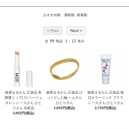
おすすめ順
価格順
新着順
< Prev
Next >
99
1
12
全
商品
-
表示
銀座まるかん 正規品 美
銀座まるかん 正規品 び
銀座まるかん 正規品 毎
開運リップ(３) ベージュ
っくりした輪 一人さん
日カラーリンス ブラウ
オレンジ 一人さん ひと
ひとりさん
ン 一人さん ひとりさん
りさん 化粧品
3,850円(税込)
2,750円(税込)
3,850円(税込)