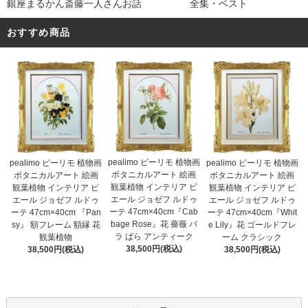
銀座まるかん斎藤一人さんお話 全集・ベスト
おすすめ商品
pealimo ピーリモ 植物画
pealimo ピーリモ 植物画
pealimo ピーリモ 植物画
ボタニカルアート 絵画
ボタニカルアート 絵画
ボタニカルアート 絵画
観葉植物 インテリア ピ
観葉植物 インテリア ピ
観葉植物 インテリア ピ
エール ジョゼフ ルドゥ
エール ジョゼフ ルドゥ
エール ジョゼフ ルドゥ
ーテ 47cm×40cm『Cab
ーテ 47cm×40cm 『Pan
ーテ 47cm×40cm『Whit
bage Rose』花 薔薇 バ
sy』 額フレーム 額縁 花
e Lily』花 ゴールドフレ
ラ ばら アンティーク
観葉植物
ーム クラシック
38,500円(税込)
38,500円(税込)
38,500円(税込)