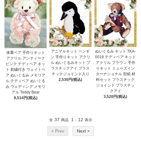
アニマルキット ペンギ
ぬいぐるみ キット TKA-
体重ベア 手作りキット
ン 手作りキット アクリ
0018 テディベア キット
アクリル アンティーク
ル ぬいぐるみキット プ
アクリル ブラウン 手作
ピンク テディベア キッ
ラスチックアイ プラス
りキット ミューズイン
ト 刺繍付き ウェイトベ
チックジョイント入り
ターナショナル 型紙 材
ア ぬいぐるみ メモリア
2,530円(税込)
料セット プラスチック
ル テディベア ぬいぐる
ジョイント プラスチッ
み ウェディング メモリ
クアイ
アル Teddy Bear
3,520円(税込)
8,514円(税込)
37
1
12
全
商品
-
表示
< Prev
Next >