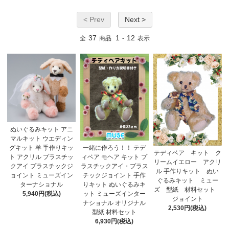
< Prev
Next >
37
1
12
全
商品
-
表示
ぬいぐるみキット アニ
マルキット ウエディン
一緒に作ろう！！ テデ
グキット 羊 手作りキッ
テディベア キット ク
ィベア モヘア キット プ
ト アクリル プラスチッ
リームイエロー アクリ
ラスチックアイ・プラス
クアイ プラスチックジ
ル 手作りキット ぬい
チックジョイント 手作
ョイント ミューズイン
ぐるみキット ミュー
りキット ぬいぐるみキ
ターナショナル
ズ 型紙 材料セット
ット ミューズインター
5,940円(税込)
ジョイント
ナショナル オリジナル
2,530円(税込)
型紙 材料セット
6,930円(税込)