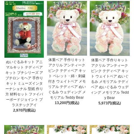
体重ベア 手作りキット
体重ベア 手作りキット
ぬいぐるみキット アニ
アクリル アンティーク
アクリル アンティーク
マルキット テディベア
ピンク テディベア キッ
ピンク テディベア キッ
キット プチシリーズ ア
ト ペレット・綿・刺繍
ト ウェイトベア ぬいぐ
ブチロン モヘア 手作り
付き ウェイトベア メモ
るみ メモリアル テディ
キット ミューズインタ
リアル テディベア ぬい
ベア ぬいぐるみ ウェデ
ーナショナル 型紙 作り
ぐるみ ウェディング メ
ィング メモリアル Tedd
方 材料セット ファイバ
モリアル Teddy Bear
y Bear
ーボードジョイント プ
13,200円(税込)
5,973円(税込)
ラスチックアイ
2,970円(税込)