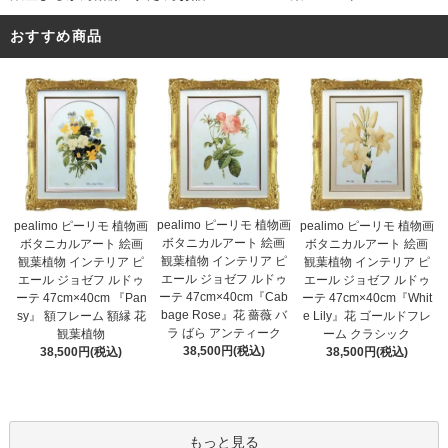
おすすめ商品
pealimo ピーリモ 植物画
pealimo ピーリモ 植物画
pealimo ピーリモ 植物画
ボタニカルアート 絵画
ボタニカルアート 絵画
ボタニカルアート 絵画
観葉植物 インテリア ピ
観葉植物 インテリア ピ
観葉植物 インテリア ピ
エール ジョゼフ ルドゥ
エール ジョゼフ ルドゥ
エール ジョゼフ ルドゥ
ーテ 47cm×40cm『Cab
ーテ 47cm×40cm 『Pan
ーテ 47cm×40cm『Whit
bage Rose』花 薔薇 バ
sy』 額フレーム 額縁 花
e Lily』花 ゴールドフレ
ラ ばら アンティーク
観葉植物
ーム クラシック
38,500円(税込)
38,500円(税込)
38,500円(税込)
もっと見る