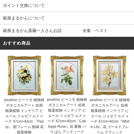
ポイント交換について
銀座まるかんについて
銀座まるかん斎藤一人さんお話 全集・ベスト
おすすめ商品
pealimo ピーリモ 植物画
pealimo ピーリモ 植物画
pealimo ピーリモ 植物画
ボタニカルアート 絵画
ボタニカルアート 絵画
ボタニカルアート 絵画
観葉植物 インテリア ピ
観葉植物 インテリア ピ
観葉植物 インテリア ピ
エール ジョゼフ ルドゥ
エール ジョゼフ ルドゥ
エール ジョゼフ ルドゥ
ーテ 47cm×40cm『Cab
ーテ 47cm×40cm 『Pan
ーテ 47cm×40cm『Whit
bage Rose』花 薔薇 バ
sy』 額フレーム 額縁 花
e Lily』花 ゴールドフレ
ラ ばら アンティーク
観葉植物
ーム クラシック