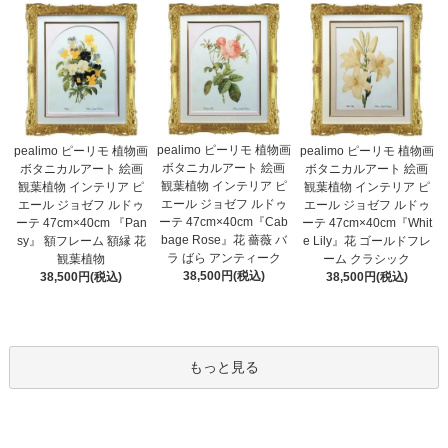
pealimo ピーリモ 植物画
pealimo ピーリモ 植物画
pealimo ピーリモ 植物画
ボタニカルアート 絵画
ボタニカルアート 絵画
ボタニカルアート 絵画
観葉植物 インテリア ピ
観葉植物 インテリア ピ
観葉植物 インテリア ピ
エール ジョゼフ ルドゥ
エール ジョゼフ ルドゥ
エール ジョゼフ ルドゥ
ーテ 47cm×40cm『Cab
ーテ 47cm×40cm 『Pan
ーテ 47cm×40cm『Whit
bage Rose』花 薔薇 バ
sy』 額フレーム 額縁 花
e Lily』花 ゴールドフレ
ラ ばら アンティーク
観葉植物
ーム クラシック
38,500円(税込)
38,500円(税込)
38,500円(税込)
もっと見る