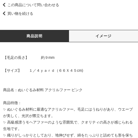
この商品について問い合わせる
買い物を続ける
商品説明
イメージ
【毛足の長さ】 約９mm
【サイズ】 １／４ｙａｒｄ（６６Ｘ４５cm)
商品名：ぬいぐるみ材料 アクリルファー ピンク
商品特徴：
✨ ぬいぐるみ材料に最適なアクリルファー。毛足にはうねりがあり、ウエーブ
が美しく、光沢が際立ちます。
✨ 高級感漂うモヘアファーのような雰囲気で、クオリティの高さが感じられる
生地です。
✨ 織りがしっかりとしており、地伸びせず、綿をたっぷりと詰めても形を保ち