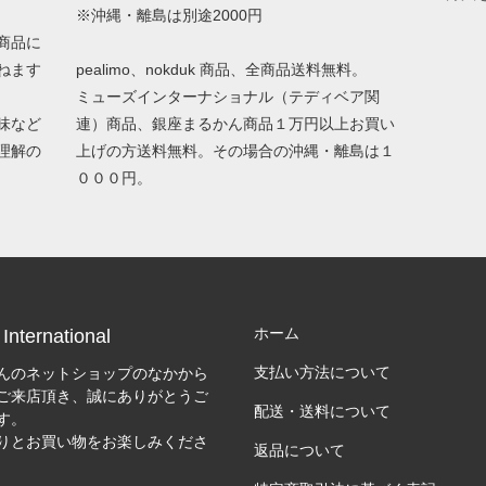
※沖縄・離島は別途2000円
商品に
ねます
pealimo、nokduk 商品、全商品送料無料。
ミューズインターナショナル（テディベア関
味など
連）商品、銀座まるかん商品１万円以上お買い
理解の
上げの方送料無料。その場合の沖縄・離島は１
０００円。
ホーム
International
支払い方法について
んのネットショップのなかから
ご来店頂き、誠にありがとうご
配送・送料について
す。
りとお買い物をお楽しみくださ
返品について