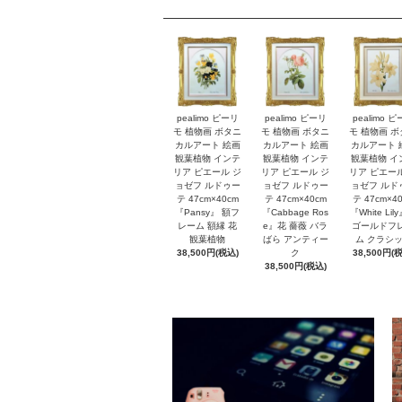
pealimo ピーリ
pealimo ピーリ
pealimo 
モ 植物画 ボタニ
モ 植物画 ボタニ
モ 植物画 
カルアート 絵画
カルアート 絵画
カルアート 
観葉植物 インテ
観葉植物 インテ
観葉植物 イ
リア ピエール ジ
リア ピエール ジ
リア ピエー
ョゼフ ルドゥー
ョゼフ ルドゥー
ョゼフ ルド
テ 47cm×40cm
テ 47cm×40cm
テ 47cm×4
『Pansy』 額フ
『Cabbage Ros
『White Lil
レーム 額縁 花
e』花 薔薇 バラ
ゴールドフ
観葉植物
ばら アンティー
ム クラシ
38,500円(税込)
ク
38,500円(
38,500円(税込)