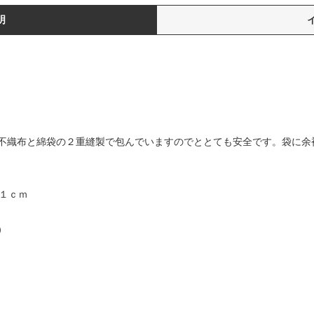
明
不織布と綿袋の２重縫製で包んでいますのでととても安全です。袋に余
１ｃｍ
）