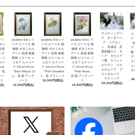
ウェディングベ
ウ
ア オーダーベ
ア
ピーリ
pealimo Erisシリ
pealimo Erisシリ
pealimo Erisシリ
ア ペアセッ
ボタニ
ーズ ピーリモ 植
ーズ ピーリモ 植
ーズ ピーリモ 植
ト 完成品 足
ア
絵画
物画 ボタニカル
物画 ボタニカル
物画 ボタニカル
底刺繍入り モ
製
ンテ
アート 絵画 観葉
アート 絵画 観葉
アート 絵画 観葉
ヘア ガラスア
デ
ル ジ
植物 ピエール ジ
植物 ピエール ジ
植物 ピエール ジ
イ製 スペシャ
入
ゥー
ョゼフ ルドゥー
ョゼフ ルドゥー
ョゼフ ルドゥー
ルテディ ウエ
ム
0cm
テ 42cm×31cm
テ 42cm××31cm
テ 42cm×31cm
ルカムベア ブ
ダ
y』花
『Blue African Lil
『Pink Snowbal
『Pale Rose』
ライダルベア
レー
y』 花 額 アンテ
l』 花 クラシック
花 額 アンティー
テディベア
48
ック
ィーク
16,500円(税込)
ク
69,300円(税込)
税込)
16,500円(税込)
16,500円(税込)