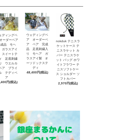
ウェディングベ
ェディングベ
ア オーダーベ
 オーダーベア
nokduk テニスラ
ア ペア 完成
完成品 モヘ
ケットケース テ
品 足底刺繍入
 ガラスアイ
ニスラケット カ
り モヘア ガ
 スイートテ
バー テニスラケ
ラスアイ製 オ
ィ 足底刺繍
ット バッグ ホワ
ーソドックステ
り ウエルカ
イトフラワー テ
ディ
ベア ブライ
ニスソフトケー
48,400円(税込)
ル テディベ
ス ショルダー ソ
ア
フトカバー
,400円(税込)
2,970円(税込)