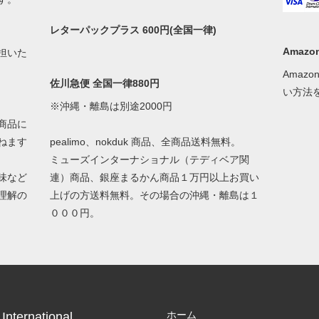
レターパックプラス 600円(全国一律)
Amazon
担いた
Amaz
佐川急便 全国一律880円
い方法
※沖縄・離島は別途2000円
商品に
ねます
pealimo、nokduk 商品、全商品送料無料。
ミューズインターナショナル（テディベア関
味など
連）商品、銀座まるかん商品１万円以上お買い
理解の
上げの方送料無料。その場合の沖縄・離島は１
０００円。
ホーム
International