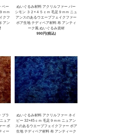
 ベー
ぬいぐるみ材料 アクリルファー パー
足９ｍｍ
シモン ３２×４５ｃｍ 毛足９ｍｍ ニュ
イクフ
アンスのあるウエーブフェイクファー
布 アン
ボア生地 テディベア材料 布 アンティ
材
ーク風 ぬいぐるみ資材
990円(税込)
 ブラ
ぬいぐるみ材料 アクリルファー ネイ
 ニュア
ビー 32×45ｃｍ 毛足９ｍｍ ニュアン
ー ボ
スのあるウエーブフェイクファー ボア
ティー
生地 テディベア材料 布 アンティーク