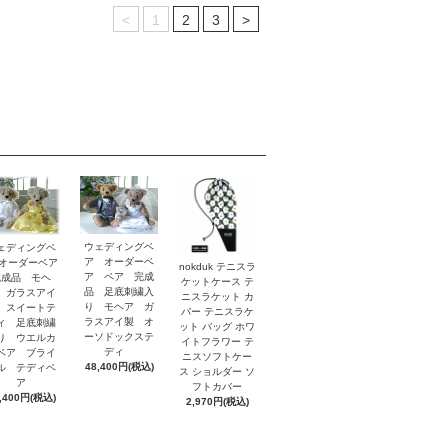
<
1
2
3
>
ウェディングベ
ェディングベ
ア オーダーベ
 オーダーベア
nokduk テニスラ
ア ペア 完成
完成品 モヘ
ケットケース テ
品 足底刺繍入
 ガラスアイ
ニスラケット カ
り モヘア ガ
 スイートテ
バー テニスラケ
ラスアイ製 オ
ィ 足底刺繍
ット バッグ ホワ
ーソドックステ
り ウエルカ
イトフラワー テ
ディ
ベア ブライ
ニスソフトケー
48,400円(税込)
ル テディベ
ス ショルダー ソ
ア
フトカバー
,400円(税込)
2,970円(税込)