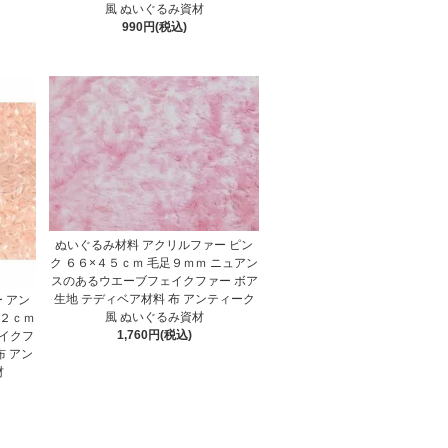
風 ぬいぐるみ資材
990円(税込)
ぬいぐるみ材料 アクリルファー ピン
ク ６６×４５ｃｍ 毛足９ｍｍ ニュアン
スのあるウエーブフェイクファー ボア
生地 テディベア材料 布 アンティーク
 アン
風 ぬいぐるみ資材
足２ｃｍ
1,760円(税込)
イクフ
布 アン
材