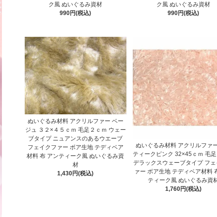
ク風 ぬいぐるみ資材
ク風 ぬいぐるみ資材
990円(税込)
990円(税込)
ぬいぐるみ材料 アクリルファー ベー
ジュ ３２×４５ｃｍ 毛足２ｃｍ ウェー
ブタイプ ニュアンスのあるウエーブ
ぬいぐるみ材料 アクリルファー
フェイクファー ボア生地 テディベア
ティークピンク 32×45ｃｍ 毛
材料 布 アンティーク風 ぬいぐるみ資
デラックスウェーブタイプ フェ
材
ァー ボア生地 テディベア材料 
1,430円(税込)
ティーク風 ぬいぐるみ資
1,760円(税込)