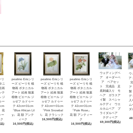
ウェディングベ
ウ
ア オーダーベ
ア
ピーリ
pealimo Erisシリ
pealimo Erisシリ
pealimo Erisシリ
ア ペアセッ
ボタニ
ーズ ピーリモ 植
ーズ ピーリモ 植
ーズ ピーリモ 植
ト 完成品 足
ア
絵画
物画 ボタニカル
物画 ボタニカル
物画 ボタニカル
底刺繍入り モ
製
ンテ
アート 絵画 観葉
アート 絵画 観葉
アート 絵画 観葉
ヘア ガラスア
デ
ル ジ
植物 ピエール ジ
植物 ピエール ジ
植物 ピエール ジ
イ製 スペシャ
入
ゥー
ョゼフ ルドゥー
ョゼフ ルドゥー
ョゼフ ルドゥー
ルテディ ウエ
ム
0cm
テ 42cm×31cm
テ 42cm××31cm
テ 42cm×31cm
ルカムベア ブ
ダ
y』花
『Blue African Lil
『Pink Snowbal
『Pale Rose』
ライダルベア
レー
y』 花 額 アンテ
l』 花 クラシック
花 額 アンティー
テディベア
48
ック
ィーク
16,500円(税込)
ク
69,300円(税込)
税込)
16,500円(税込)
16,500円(税込)