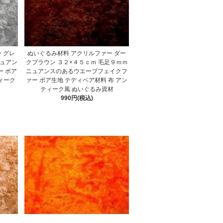
 グレ
ぬいぐるみ材料 アクリルファー ダー
ニュアン
クブラウン ３２×４５ｃｍ 毛足９ｍｍ
 ボア
ニュアンスのあるウエーブフェイクフ
ィーク
ァー ボア生地 テディベア材料 布 アン
ティーク風 ぬいぐるみ資材
990円(税込)