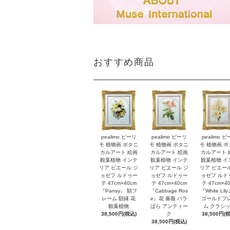
おすすめ商品
pealimo ピーリ
pealimo ピーリ
pealimo 
モ 植物画 ボタニ
モ 植物画 ボタニ
モ 植物画 
カルアート 絵画
カルアート 絵画
カルアート 
観葉植物 インテ
観葉植物 インテ
観葉植物 イ
リア ピエール ジ
リア ピエール ジ
リア ピエー
ョゼフ ルドゥー
ョゼフ ルドゥー
ョゼフ ルド
テ 47cm×40cm
テ 47cm×40cm
テ 47cm×4
『Pansy』 額フ
『Cabbage Ros
『White Lil
レーム 額縁 花
e』花 薔薇 バラ
ゴールドフ
観葉植物
ばら アンティー
ム クラシ
38,500円(税込)
ク
38,500円(
38,500円(税込)